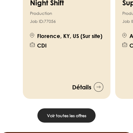
Night Shift
Sup
Production
Prod
Job ID:
77056
Job I
Florence, KY, US (Sur site)
A
CDI
C
Détails
Voir toutes les offres