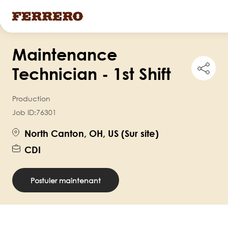
Skip
Maintenance
to
Shar
main
Technician - 1st Shift
this
content
job
Production
Job ID:
76301
North Canton, OH, US (Sur site)
CDI
Postuler maintenant