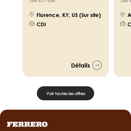
Job ID:
77056
Job I
Florence, KY, US (Sur site)
A
CDI
C
Détails
Voir toutes les offres