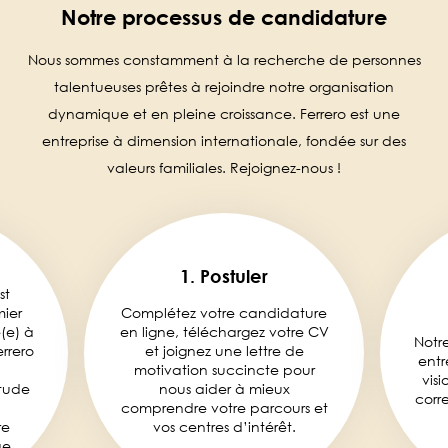
Notre processus de candidature
Nous sommes constamment à la recherche de personnes
talentueuses prêtes à rejoindre notre organisation
dynamique et en pleine croissance. Ferrero est une
entreprise à dimension internationale, fondée sur des
valeurs familiales. Rejoignez-nous !
1. Postuler
st
mier
Complétez votre candidature
é(e) à
en ligne, téléchargez votre CV
Notr
rrero
et joignez une lettre de
entr
motivation succincte pour
visi
tude
nous aider à mieux
corr
comprendre votre parcours et
re
vos centres d’intérêt.
e.