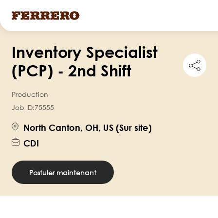
Skip
Inventory Specialist
to
Shar
main
(PCP) - 2nd Shift
this
content
job
Production
Job ID:
75555
North Canton, OH, US (Sur site)
CDI
Postuler maintenant