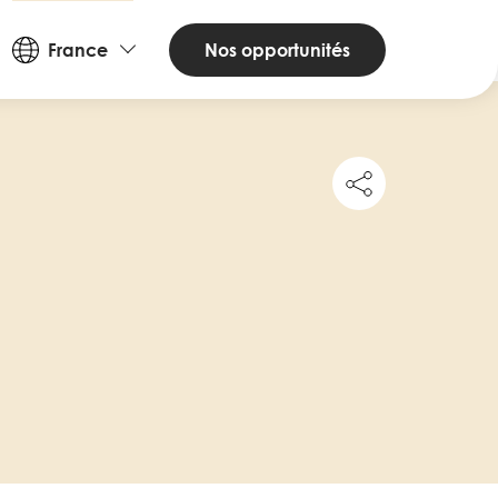
Countries
Nos opportunités
France
and
Languages
Share
this
job