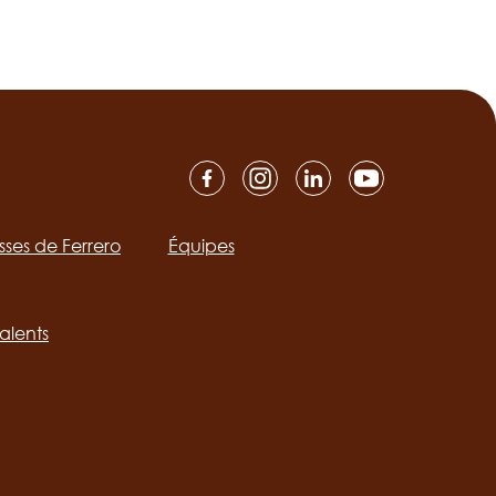
isses de Ferrero
Équipes
ation
alents