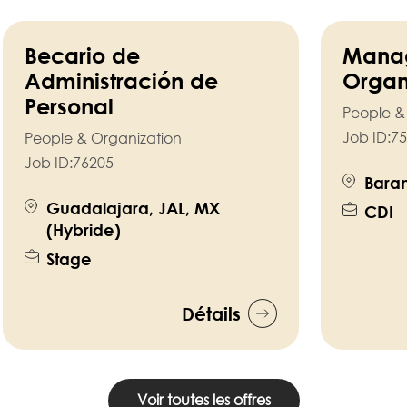
Becario de
Manag
Administración de
Organ
Personal
People &
Job ID:
75
People & Organization
Job ID:
76205
Baram
Guadalajara, JAL, MX
CDI
(Hybride)
Stage
Détails
Voir toutes les offres