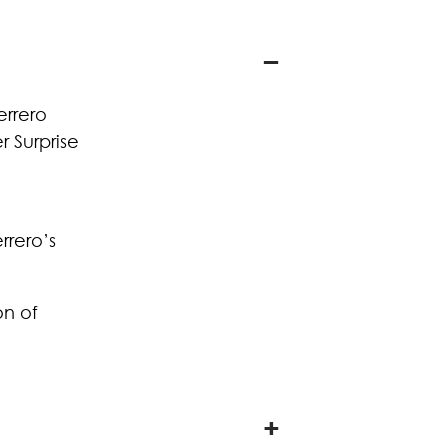
errero
 Surprise
rrero’s
on of