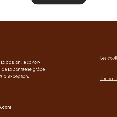
Social
channels
Les coul
desktop
Main
a passion, le savoir-
s de la confiserie grâce
navig
ts d’exception.
Jeunes t
ro.com