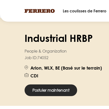
Main
Les coulisses de Ferrero
navigation
Skip
to
Industrial HRBP
main
content
People & Organization
Job ID:
74052
Arlon, WLX, BE (Basé sur le terrain)
CDI
Postuler maintenant