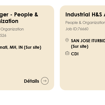
er - People &
Industrial H&S
ization
People & Organizatio
Job ID:
76660
 Organization
526
SAN JOSE ITURBI
(Sur site)
ati, MH, IN (Sur site)
CDI
Détails