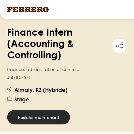
Skip
Finance Intern
to
main
(Accounting &
Shar
content
this
Controlling)
job
Finance, administration et contrôle
Job ID:
75711
Almaty, KZ (Hybride)
Stage
Postuler maintenant