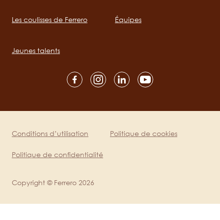
Les coulisses de Ferrero
Équipes
Main
navigation
Jeunes talents
Social
channels
mobile
Conditions d’utilisation
Politique de cookies
Legal
Politique de confidentialité
Copyright © Ferrero 2026