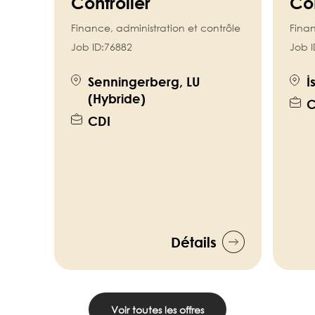
Controller
Con
Finance, administration et contrôle
Finan
Job ID:
76882
Job I
Senningerberg, LU
İ
(Hybride)
C
CDI
Détails
Voir toutes les offres