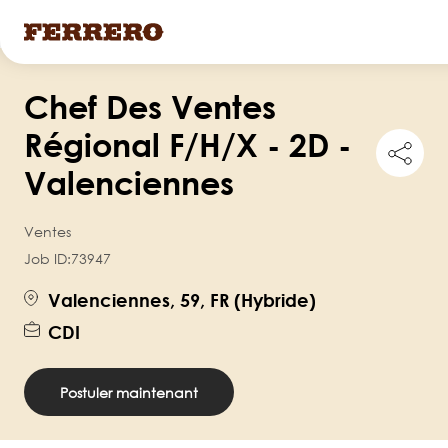
Skip
Chef Des Ventes
to
main
Régional F/H/X - 2D -
Shar
content
this
Valenciennes
job
Ventes
Job ID:
73947
Valenciennes, 59, FR (Hybride)
CDI
Postuler maintenant