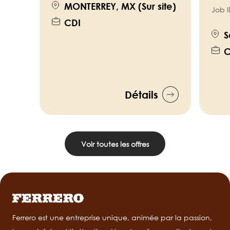
MONTERREY, MX (Sur site)
Job I
CDI
S
C
Détails
Voir toutes les offres
Ferrero est une entreprise unique, animée par la passion,