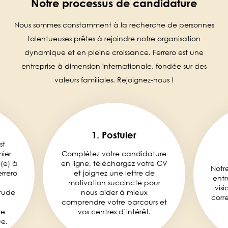
Notre processus de candidature
Nous sommes constamment à la recherche de personnes
talentueuses prêtes à rejoindre notre organisation
dynamique et en pleine croissance. Ferrero est une
entreprise à dimension internationale, fondée sur des
valeurs familiales. Rejoignez-nous !
1. Postuler
st
mier
Complétez votre candidature
é(e) à
en ligne, téléchargez votre CV
Notr
rrero
et joignez une lettre de
entr
motivation succincte pour
visi
tude
nous aider à mieux
corr
comprendre votre parcours et
re
vos centres d’intérêt.
e.