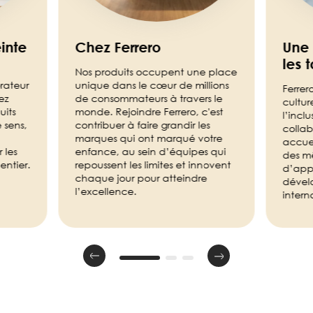
inte
Chez Ferrero
Une 
les 
Nos produits occupent une place
rateur
unique dans le cœur de millions
Ferrer
ez
de consommateurs à travers le
cultur
uits
monde. Rejoindre Ferrero, c'est
l’incl
 sens,
contribuer à faire grandir les
collab
marques qui ont marqué votre
accuei
 les
enfance, au sein d’équipes qui
des m
ntier.
repoussent les limites et innovent
d’app
chaque jour pour atteindre
dével
l’excellence.
intern