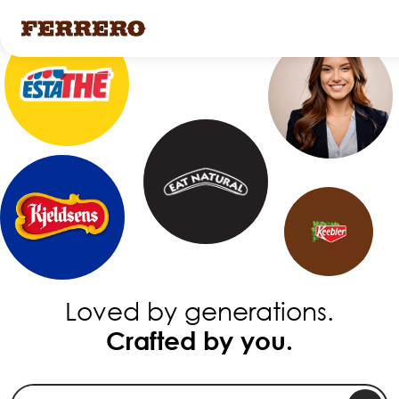
Skip
to
main
content
Loved by generations.
Crafted by you.